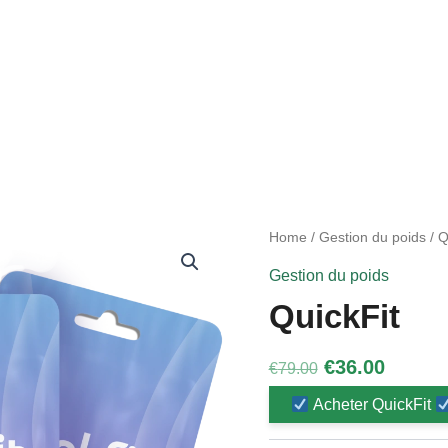
Home
/
Gestion du poids
/ Q
Gestion du poids
QuickFit
Original
Curren
€
36.00
€
79.00
price
price
Acheter QuickFit
was:
is: