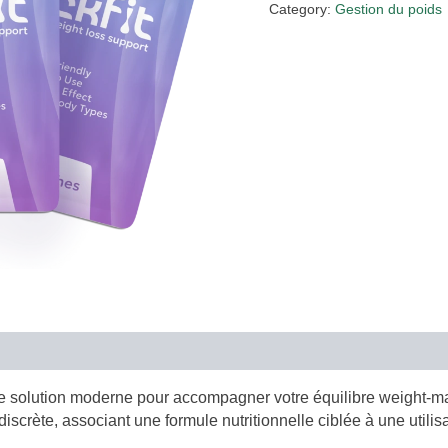
€79.00.
€36.00
Category:
Gestion du poids
 solution moderne pour accompagner votre équilibre weight-ma
crète, associant une formule nutritionnelle ciblée à une utilisat