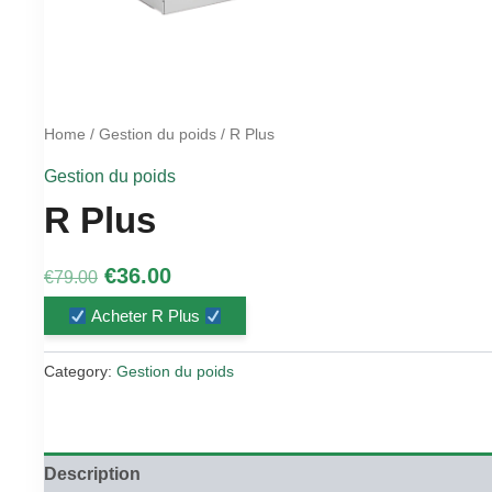
Home
/
Gestion du poids
/ R Plus
Gestion du poids
R Plus
Original
Current
€
36.00
€
79.00
price
price
Acheter R Plus
was:
is:
€79.00.
€36.00.
Category:
Gestion du poids
Description