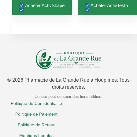
was:
is:
was:
is:
Acheter ActivShape
Acheter ActivTesto
€64.00.
€36.00.
€79.00.
€39.00.
© 2026 Pharmacie de La Grande Rue à Houplines. Tous
droits réservés.
Ce site peut contenir des liens affiliés.
Politique de Confidentialité
Politique de Paiement
Politique de Retour
Mentions Légales