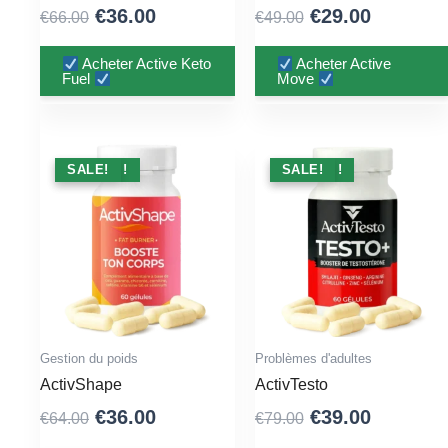
Original
Current
Original
Current
€
36.00
€
29.00
€
66.00
€
49.00
price
price
price
price
was:
is:
was:
is:
Acheter Active Keto
Acheter Active
Fuel
Move
€66.00.
€36.00.
€49.00.
€29.00.
PROMO !
SALE!
PROMO !
SALE!
Gestion du poids
Problèmes d'adultes
ActivShape
ActivTesto
Original
Current
Original
Current
€
36.00
€
39.00
€
64.00
€
79.00
price
price
price
price