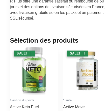
R Plus offre une garantie satisfait ou remboursé de 60
jours et des options de livraison sécurisées en France,
avec livraison gratuite selon les packs et un paiement
SSL sécurisé.
Sélection des produits
PROMO !
SALE!
PROMO !
SALE!
Gestion du poids
Santé
Active Keto Fuel
Active Move